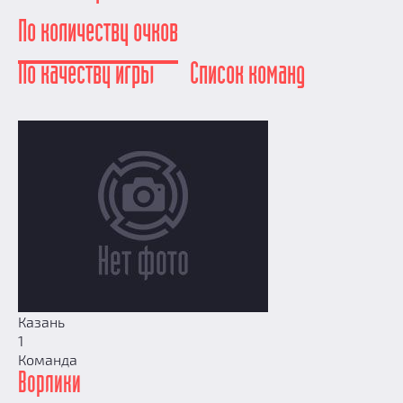
Добавить квест
По количеству очков
Партнерам
По качеству игры
Список команд
Казань
1
Команда
Ворлики