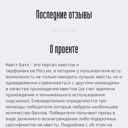
Последние отзывы
О проекте
1
2
Квест Батл - это портал квестов и
перфомансов России, в котором у пользователя есть
возможность не только находить лучшие квесты, но и
Екатеринбург
Екатеринбург
одновременно соревноваться с другими командами
в качестве прохождения квестов (за счет времени
КОМАНДА
КОМАНДА
прохождения и минимального использования
ХВАТ
Медяга
подсказок). Ежеквартально определяются три
команды-победителя которые набрали наибольшее
количество баллов. Победители получают призы в
В команде:
1 человек
В команде:
1 человек
виде денежного вознаграждения либо подарочных
Пройдено квестов:
1
Пройдено квестов:
1
сертификатов на квесты. Подробнее с об этом на