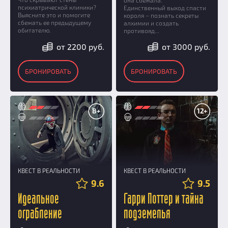
психиатрической клиники?
Единственный выход спасти
Выясните это и помогите
короля – познать секреты
сбежать ее предыдущему
алхимии и создать
обитателю.
противояд...
от 2200 руб.
от 3000 руб.
БРОНИРОВАТЬ
БРОНИРОВАТЬ
8+
12+
КВЕСТ В РЕАЛЬНОСТИ
КВЕСТ В РЕАЛЬНОСТИ
9.6
9.5
Идеальное
Гарри Поттер и тайна
ограбление
подземелья