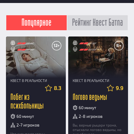
Популярное
Рейтинг Квест Батла
12+
8+
КВЕСТ В РЕАЛЬНОСТИ
КВЕСТ В РЕАЛЬНОСТИ
8.3
9.9
Побег из
Логово ведьмы
психбольницы
60 минут
60 минут
2-8 игроков
2-7 игроков
Вы, верные рыцари трона,
отыскали логово ведьмы, но
Что скрывают стены
она сбежала.