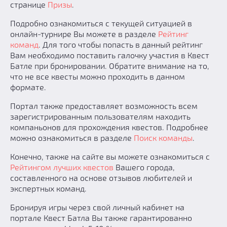
Среднее время:
45 мин.
Среднее время:
50 мин.
странице
Призы
.
Подробно ознакомиться с текущей ситуацией в
Сложность
Сложность
онлайн-турнире Вы можете в разделе
Рейтинг
команд
. Для того чтобы попасть в данный рейтинг
Страх
Страх
Вам необходимо поставить галочку участия в Квест
Батле при бронировании. Обратите внимание на то,
что не все квесты можно проходить в данном
РЕЙТИНГ
РЕЙТИНГ
формате.
Качество игры:
75
Качество игры:
75
Портал также предоставляет возможность всем
Очки за сезон:
150
Очки за сезон:
150
зарегистрированным пользователям находить
компаньонов для прохождения квестов. Подробнее
Итоговые:
113
Итоговые:
113
можно ознакомиться в разделе
Поиск команды
.
ПОДРОБНЕЕ
ПОДРОБНЕЕ
Конечно, также на сайте вы можете ознакомиться с
Рейтингом лучших квестов
Вашего города,
составленного на основе отзывов любителей и
экспертных команд.
3
Бронируя игры через свой личный кабинет на
портале Квест Батла Вы также гарантированно