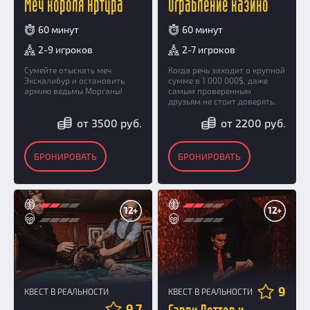
Меч короля Артура
Ограбление казино
60 минут
60 минут
2-9 игроков
2-7 игроков
Сумейте отыскать меч
Когда речь заходит о крупной
Экскалибур и остановить
сумме в 1 000 000$, даже
армию ведьмы Морганы!
самым проверенным
друзьям не стоит доверять.
от 3500 руб.
от 2200 руб.
БРОНИРОВАТЬ
БРОНИРОВАТЬ
12+
12+
9
КВЕСТ В РЕАЛЬНОСТИ
КВЕСТ В РЕАЛЬНОСТИ
9.7