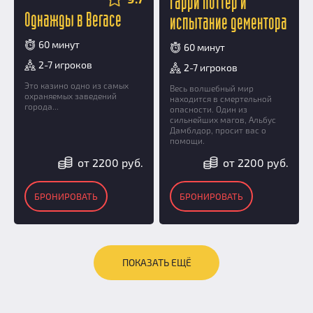
Гарри Поттер и
Однажды в Вегасе
испытание дементора
60 минут
60 минут
2-7 игроков
2-7 игроков
Это казино одно из самых
Весь волшебный мир
охраняемых заведений
находится в смертельной
города...
опасности. Один из
сильнейших магов, Альбус
Дамблдор, просит вас о
помощи.
от 2200 руб.
от 2200 руб.
БРОНИРОВАТЬ
БРОНИРОВАТЬ
ПОКАЗАТЬ ЕЩЁ