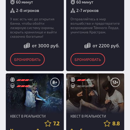
60 минут
60 минут
2-8 игроков
2-7 игроков
У вас есть час до открытия
Отправляйтесь в мир
банка, чтобы обойти
волшебства и предотвратите
лазерную систему охраны,
возрождение Тёмного Лорда,
вскрыть хранилище и выйти
уничтожив Крестраж.
сказочно богатыми!
от 3000 руб.
от 2200 руб.
БРОНИРОВАТЬ
БРОНИРОВАТЬ
8+
12+
КВЕСТ В РЕАЛЬНОСТИ
КВЕСТ В РЕАЛЬНОСТИ
7.2
8.8