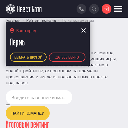
ВОЙТИ
Главная
Рейтинг команд
По качеству игры
ПОИСК КВЕСТА
Ваш город
По качеству игры
РЕЙТИНГ КВЕСТОВ
Пермь
КАРТА КВЕСТОВ
На этой странице представлены рейтинги команд,
ВЫБРАТЬ ДРУГОЙ
ДА, ВСЕ ВЕРНО
зарегистрированных на сайте и проходивших игры,
РЕЙТИНГ КОМАНД
участвуя в Квест Батле. Это означает участие в
Итоговый рейтинг
онлайн-рейтинге, основанном на времени
ПОИСК КОМАНДЫ
прохождения и числе использованных в квесте
По количеству очков
КВЕСТ БАТЛ
подсказок.
По качеству игры
О Квест Батле
КВЕСТ В ПОДАРОК
Список команд
Cashback
Как подсчитываются рейтинги
НАЙТИ КОМАНДУ
Призы
Итоговый рейтинг
Новости